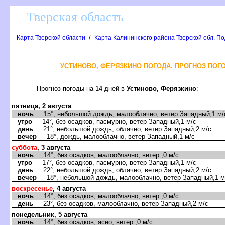
Тверская область
/
Карта Тверской области
Карта Калининского района Тверской обл. П
УСТИНОВО, ФЕРЯЗКИНО ПОГОДА. ПРОГНОЗ ПОГО
Прогноз погоды на 14 дней в
Устиново, Ферязкино
:
пятница, 2 августа
ночь
15°, небольшой дождь, малооблачно, ветер Западный,1 м/
утро
14°, без осадков, пасмурно, ветер Западный,1 м/с
день
21°, небольшой дождь, облачно, ветер Западный,2 м/с
вечер
18°, дождь, малооблачно, ветер Западный,1 м/с
суббота
, 3 августа
ночь
14°, без осадков, малооблачно, ветер ,0 м/с
утро
17°, без осадков, пасмурно, ветер Западный,1 м/с
день
22°, небольшой дождь, облачно, ветер Западный,2 м/с
вечер
18°, небольшой дождь, малооблачно, ветер Западный,1 м
воскресенье
, 4 августа
ночь
14°, без осадков, малооблачно, ветер ,0 м/с
день
23°, без осадков, малооблачно, ветер Западный,2 м/с
понедельник, 5 августа
ночь
14°, без осадков, ясно, ветер ,0 м/с