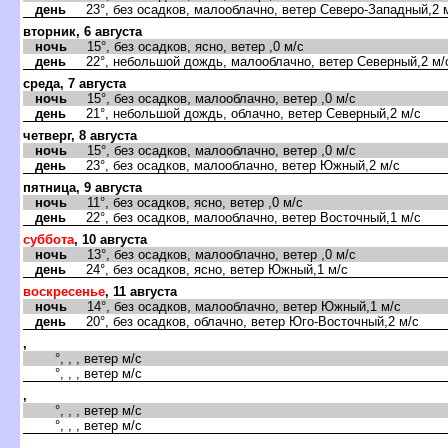
день
23°, без осадков, малооблачно, ветер Северо-Западный,2 
вторник, 6 августа
ночь
15°, без осадков, ясно, ветер ,0 м/с
день
22°, небольшой дождь, малооблачно, ветер Северный,2 м/
среда, 7 августа
ночь
15°, без осадков, малооблачно, ветер ,0 м/с
день
21°, небольшой дождь, облачно, ветер Северный,2 м/с
четверг, 8 августа
ночь
15°, без осадков, малооблачно, ветер ,0 м/с
день
23°, без осадков, малооблачно, ветер Южный,2 м/с
пятница, 9 августа
ночь
11°, без осадков, ясно, ветер ,0 м/с
день
22°, без осадков, малооблачно, ветер Восточный,1 м/с
суббота
, 10 августа
ночь
13°, без осадков, малооблачно, ветер ,0 м/с
день
24°, без осадков, ясно, ветер Южный,1 м/с
воскресенье
, 11 августа
ночь
14°, без осадков, малооблачно, ветер Южный,1 м/с
день
20°, без осадков, облачно, ветер Юго-Восточный,2 м/с
,
°, , , ветер м/с
°, , , ветер м/с
,
°, , , ветер м/с
°, , , ветер м/с
,