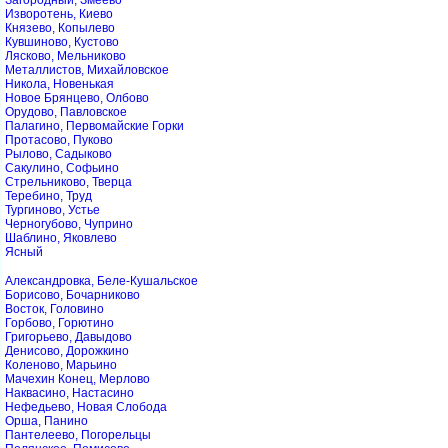
Загородный, Змеево
Изворотень, Киево
Князево, Копылево
Кувшиново, Кустово
Лясково, Мельниково
Металлистов, Михайловское
Никола, Новенькая
Новое Брянцево, Олбово
Орудово, Павловское
Палагино, Первомайские Горки
Протасово, Пуково
Рылово, Садыково
Сакулино, Софьино
Стрельниково, Тверца
Теребино, Труд
Тургиново, Устье
Черногубово, Чуприно
Шаблино, Яковлево
Ясный
Александровка, Беле-Кушальское
Борисово, Бочарниково
Восток, Головино
Горбово, Горютино
Григорьево, Давыдово
Денисово, Дорожкино
Коленово, Марьино
Мачехин Конец, Мерлово
Наквасино, Настасино
Нефедьево, Новая Слобода
Орша, Панино
Пантелеево, Погорельцы