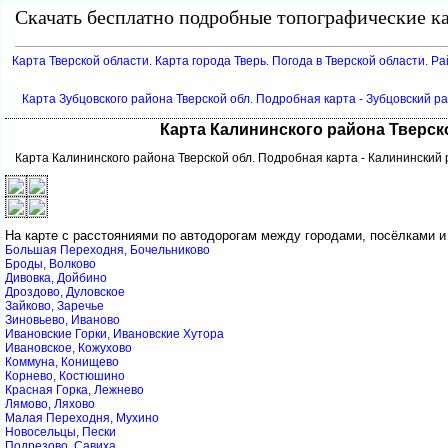
Скачать бесплатно подробные топографические ка
Карта Тверской области. Карта города Тверь. Погода в Тверской области. Р
Карта Зубцовского района Тверской обл. Подробная карта - Зубцовский р
Карта Калининского района Тверск
Карта Калининского района Тверской обл. Подробная карта - Калининский
На карте с расстояниями по автодорогам между городами, посёлками и
Большая Переходня, Бочельниково
Броды, Волково
Дивовка, Дойбино
Дроздово, Дуловское
Зайково, Заречье
Зиновьево, Иваново
Ивановские Горки, Ивановские Хутора
Ивановское, Кожухово
Коммуна, Конищево
Корнево, Костюшино
Красная Горка, Лежнево
Лямово, Ляхово
Малая Переходня, Мухино
Новосельцы, Пески
Подрезово, Савиха