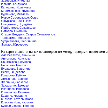
Заборовье, Игуменка
Ильино, Каблуково
Калошино, Коленовка
Коромыслово, Крупшево
Курганово, Мятлево
Новое Семеновское, Орша
Ошурково, Пасынково
Пищалкино, Поддубье
Прибытково, Савватьево
Сапково, Смолино
Старая Ведерня, Старое Семеновское
Тенешкино, Терехово
Чуприяновка, Щербинино
Эммаус, Юрьевское
На карте с расстояниями по автодорогам между городами, посёлками и
Алексеевское, Ананьино
Анисимово, Арисково
Башмаково, Бегуново
Березино, Бойково
Бурашево, Вашутино
Вески, Гинделево
Гришкино, Губино
Демьяново, Езвино
Желнино, Заозерье
Захарьино, Захеево
Иванцево, Игнатово
Измайлово, Каменка
Кашино, Квакшино
Князево, Котельниково
Красная Новь, Куркино
Курово, Лесная Поляна