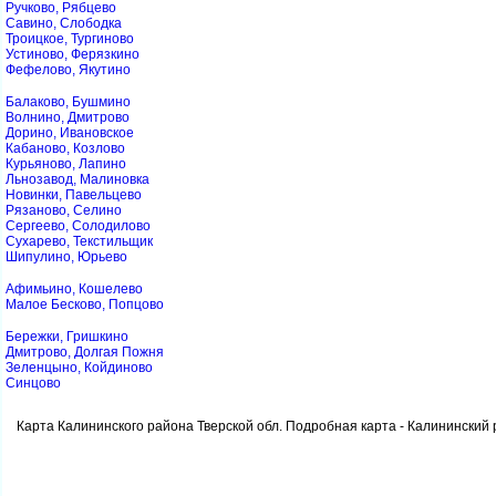
Ручково, Рябцево
Савино, Слободка
Троицкое, Тургиново
Устиново, Ферязкино
Фефелово, Якутино
Балаково, Бушмино
Волнино, Дмитрово
Дорино, Ивановское
Кабаново, Козлово
Курьяново, Лапино
Льнозавод, Малиновка
Новинки, Павельцево
Рязаново, Селино
Сергеево, Солодилово
Сухарево, Текстильщик
Шипулино, Юрьево
Афимьино, Кошелево
Малое Бесково, Попцово
Бережки, Гришкино
Дмитрово, Долгая Пожня
Зеленцыно, Койдиново
Синцово
Карта Калининского района Тверской обл. Подробная карта - Калининский