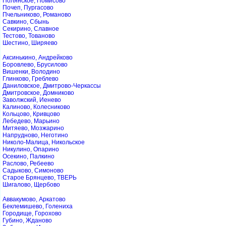
Полянское, Помисово
Почеп, Пургасово
Пчельниково, Романово
Савкино, Сбынь
Секирино, Славное
Тестово, Тованово
Шестино, Ширяево
Аксинькино, Андрейково
Боровлево, Брусилово
Вишенки, Володино
Глинково, Греблево
Даниловское, Дмитрово-Черкассы
Дмитровское, Домниково
Заволжский, Иенево
Калиново, Колесниково
Кольцово, Кривцово
Лебедево, Марьино
Митяево, Мозжарино
Напрудново, Неготино
Николо-Малица, Никольское
Никулино, Опарино
Осекино, Палкино
Раслово, Ребеево
Садыково, Симоново
Старое Брянцево, ТВЕРЬ
Шигалово, Щербово
Аввакумово, Аркатово
Беклемишево, Голениха
Городище, Горохово
Губино, Жданово