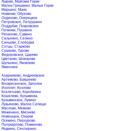
Львово, Майские Горки
Малое Гришкино, Малые Горки
Марьино, Маяк
Новинки, Обухово
Оздихово, Озерецкое
Петровское, Петрушино
Поддубки, Покровское
Починки, Пушкино
Рязаново, Савино
Салыгино, Селино
Синцово, Слободка
Сотцы, Старково
Сушково, Турово
Федоровское, Царево
Цветково, Шокорово
Шульгино, Яковлево
Яменское
Азарниково, Андреевское
Артемово, Бакшеево
Воскресенское, Заполок
Изоплит, Козлово
Козлятьево, Коробеино
Кошелево, Кузьминка
Кузьминское, Лукино
Лукьяново, Малое Селище
Маслово, Межево
Меженино, Миснево
Новенькое, Озерки
Осекино, Перхурово
Полукарпово, Поминово
Редкино, Сентюрино