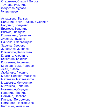
Стариково, Старый Погост
Труново, Турыгино
Федосово, Чудово
Чуприяново
Астафьево, Бельцы
Большие Горки, Большие Селищи
Бордино, Бреднево
Брыково, Вологино
Вязьма, Гнездово
Головачево, Гришино
Дуденцы, Дудино
Ельзово, Емельянцево
Заречье, Зверево
Зиновьево, Зинцово
Ильинское, Калистово
Кишкино, Клеопино
Климтино, Козлово
Костьково, Кошелево
Красная Горка, Левково
Лели, Льгово
Любалево, Люшино
Малое Селище, Марково
Матвеево, Матвеевское
Медвежье, Мелечкино
Митенево, Непейно
Новенькое, Отрада
Панигино, Панино
Пенчино, Пестово
Писково, Погорелово
Поминово, Прокофьево
Рагозино, Ремязино