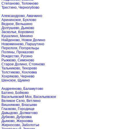
Степаново, Толокново
Трестино, Черногубово
Александрово, Амачкино
Арининское, Бухлово
Ведное, Вельшино
Долгушево, Дьяково
Засколье, Коровино
Кушалино, Минино
Найденово, Новое Долино
Новомихнево, Паршутино
Перелоги, Погорельцы
Поляны, Проказово
Рождество, Русино
Рыжково, Симоново
Старое Долино, Стояново
Тальниково, Тихорево
Толстиково, Хохловка
Хохряково, Чернево
Шенское, Щукино
Андреяново, Баламутово
Батино, Бойково
Васильевский Мох, Васильевское
Великое Село, Ветлино
Вишняково, Власьево
Глазково, Городище
Давыдово, Долматово
Дубково, Дубровка
Дьяково, Жерновка
Жирносово, Заболотье