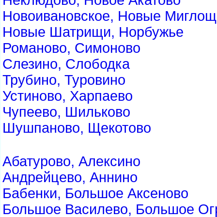
Неклюдово, Новое Акатово
Новоивановское, Новые Миглощ
Новые Шатрищи, Норбужье
Романово, Симоново
Слезино, Слободка
Трубино, Туровино
Устиново, Харпаево
Чупеево, Шильково
Шушпаново, Щекотово
Абатурово, Алексино
Андрейцево, Аннино
Бабенки, Большое Аксеново
Большое Василево, Большое Ог