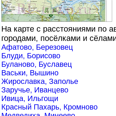
На карте с расстояниями по 
городами, посёлками и сёлами
Афатово, Березовец
Блуди, Борисово
Буланово, Буславец
Васьки, Вышино
Жирославка, Заполье
Заручье, Иванцево
Ивица, Ильгощи
Красный Пахарь, Кромново
Медведиха, Минеево