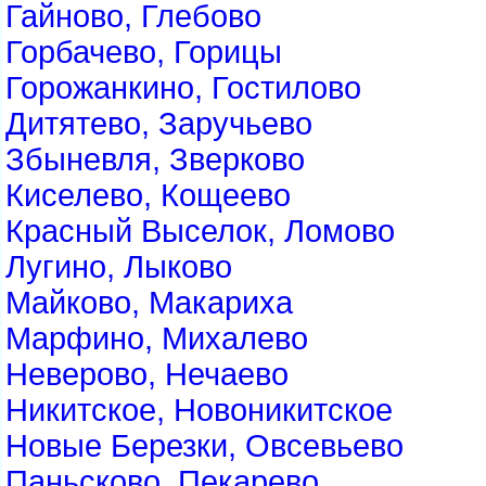
Гайново, Глебово
Горбачево, Горицы
Горожанкино, Гостилово
Дитятево, Заручьево
Збыневля, Зверково
Киселево, Кощеево
Красный Выселок, Ломово
Лугино, Лыково
Майково, Макариха
Марфино, Михалево
Неверово, Нечаево
Никитское, Новоникитское
Новые Березки, Овсевьево
Паньсково, Пекарево