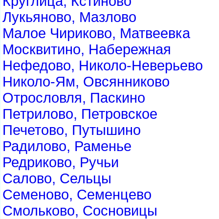
Круглица, Кстиново
Лукьяново, Мазлово
Малое Чириково, Матвеевка
Москвитино, Набережная
Нефедово, Николо-Неверьево
Николо-Ям, Овсянниково
Отрословля, Паскино
Петрилово, Петровское
Печетово, Путышино
Радилово, Раменье
Редриково, Ручьи
Салово, Сельцы
Семеново, Семенцево
Смольково, Сосновицы