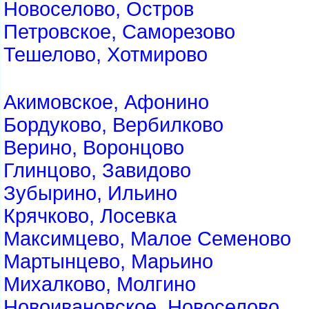
Новоселово, Остров
Петровское, Саморезово
Тешелово, Хотмирово
Акимовское, Афонино
Бордуково, Вербилково
Верино, Воронцово
Глинцово, Завидово
Зубырино, Ильино
Крячково, Лосевка
Максимцево, Малое Семеново
Мартынцево, Марьино
Михалково, Молгино
Новоивановское, Новоселово