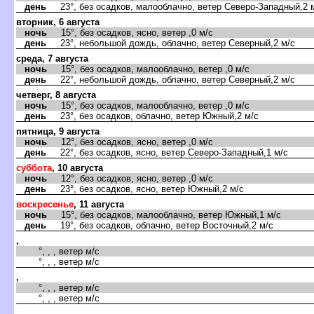
день
23°, без осадков, малооблачно, ветер Северо-Западный,2 
вторник, 6 августа
ночь
15°, без осадков, ясно, ветер ,0 м/с
день
23°, небольшой дождь, облачно, ветер Северный,2 м/с
среда, 7 августа
ночь
15°, без осадков, малооблачно, ветер ,0 м/с
день
22°, небольшой дождь, облачно, ветер Северный,2 м/с
четверг, 8 августа
ночь
15°, без осадков, малооблачно, ветер ,0 м/с
день
23°, без осадков, облачно, ветер Южный,2 м/с
пятница, 9 августа
ночь
12°, без осадков, ясно, ветер ,0 м/с
день
22°, без осадков, ясно, ветер Северо-Западный,1 м/с
суббота
, 10 августа
ночь
12°, без осадков, ясно, ветер ,0 м/с
день
23°, без осадков, ясно, ветер Южный,2 м/с
воскресенье
, 11 августа
ночь
15°, без осадков, малооблачно, ветер Южный,1 м/с
день
19°, без осадков, облачно, ветер Восточный,2 м/с
,
°, , , ветер м/с
°, , , ветер м/с
,
°, , , ветер м/с
°, , , ветер м/с
,