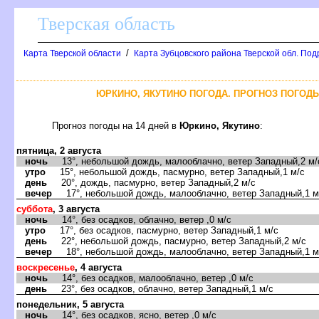
Тверская область
/
Карта Тверской области
Карта Зубцовского района Тверской обл. Под
ЮРКИНО, ЯКУТИНО ПОГОДА. ПРОГНОЗ ПОГОДЫ
Прогноз погоды на 14 дней в
Юркино, Якутино
:
пятница, 2 августа
ночь
13°, небольшой дождь, малооблачно, ветер Западный,2 м/
утро
15°, небольшой дождь, пасмурно, ветер Западный,1 м/с
день
20°, дождь, пасмурно, ветер Западный,2 м/с
вечер
17°, небольшой дождь, малооблачно, ветер Западный,1 м
суббота
, 3 августа
ночь
14°, без осадков, облачно, ветер ,0 м/с
утро
17°, без осадков, пасмурно, ветер Западный,1 м/с
день
22°, небольшой дождь, пасмурно, ветер Западный,2 м/с
вечер
18°, небольшой дождь, малооблачно, ветер Западный,1 м
воскресенье
, 4 августа
ночь
14°, без осадков, малооблачно, ветер ,0 м/с
день
23°, без осадков, облачно, ветер Западный,1 м/с
понедельник, 5 августа
ночь
14°, без осадков, ясно, ветер ,0 м/с