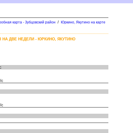
/
робная карта - Зубцовский район
Юркино, Якутино на карте
 НА ДВЕ НЕДЕЛИ - ЮРКИНО, ЯКУТИНО
с
/с
/с