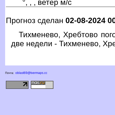
°, , , ветер м/с
Прогноз сделан
02-08-2024 0
Тихменево, Хребтово пог
две недели - Тихменево, Хр
oblast69@tvermaps.cc
Почта: