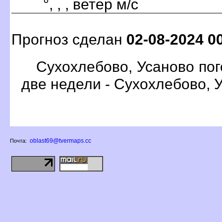
°, , , ветер м/с
Прогноз сделан
02-08-2024 0
Сухохлебово, Усаново пог
две недели - Сухохлебово, 
oblast69@tvermaps.cc
Почта: