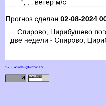
°, , , ветер м/с
Прогноз сделан
02-08-2024 0
Спирово, Цирибушево пог
две недели - Спирово, Цир
oblast69@tvermaps.cc
Почта: