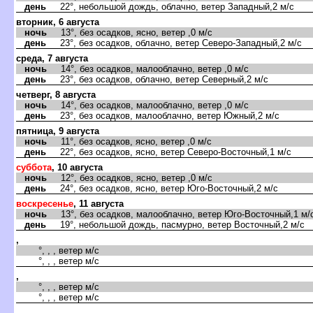
день
22°, небольшой дождь, облачно, ветер Западный,2 м/с
вторник, 6 августа
ночь
13°, без осадков, ясно, ветер ,0 м/с
день
23°, без осадков, облачно, ветер Северо-Западный,2 м/с
среда, 7 августа
ночь
14°, без осадков, малооблачно, ветер ,0 м/с
день
23°, без осадков, облачно, ветер Северный,2 м/с
четверг, 8 августа
ночь
14°, без осадков, малооблачно, ветер ,0 м/с
день
23°, без осадков, малооблачно, ветер Южный,2 м/с
пятница, 9 августа
ночь
11°, без осадков, ясно, ветер ,0 м/с
день
22°, без осадков, ясно, ветер Северо-Восточный,1 м/с
суббота
, 10 августа
ночь
12°, без осадков, ясно, ветер ,0 м/с
день
24°, без осадков, ясно, ветер Юго-Восточный,2 м/с
воскресенье
, 11 августа
ночь
13°, без осадков, малооблачно, ветер Юго-Восточный,1 м/
день
19°, небольшой дождь, пасмурно, ветер Восточный,2 м/с
,
°, , , ветер м/с
°, , , ветер м/с
,
°, , , ветер м/с
°, , , ветер м/с
,