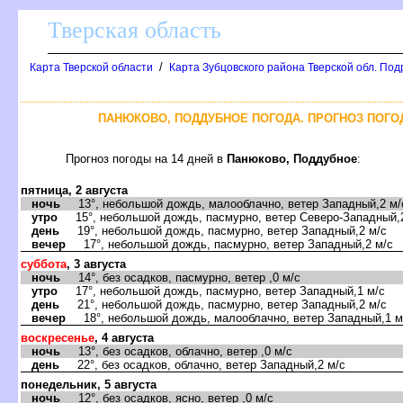
Тверская область
/
Карта Тверской области
Карта Зубцовского района Тверской обл. Под
ПАНЮКОВО, ПОДДУБНОЕ ПОГОДА. ПРОГНОЗ ПОГО
Прогноз погоды на 14 дней в
Панюково, Поддубное
:
пятница, 2 августа
ночь
13°, небольшой дождь, малооблачно, ветер Западный,2 м/
утро
15°, небольшой дождь, пасмурно, ветер Северо-Западный,
день
19°, небольшой дождь, пасмурно, ветер Западный,2 м/с
вечер
17°, небольшой дождь, пасмурно, ветер Западный,2 м/с
суббота
, 3 августа
ночь
14°, без осадков, пасмурно, ветер ,0 м/с
утро
17°, небольшой дождь, пасмурно, ветер Западный,1 м/с
день
21°, небольшой дождь, пасмурно, ветер Западный,2 м/с
вечер
18°, небольшой дождь, малооблачно, ветер Западный,1 м
воскресенье
, 4 августа
ночь
13°, без осадков, облачно, ветер ,0 м/с
день
22°, без осадков, облачно, ветер Западный,2 м/с
понедельник, 5 августа
ночь
12°, без осадков, ясно, ветер ,0 м/с