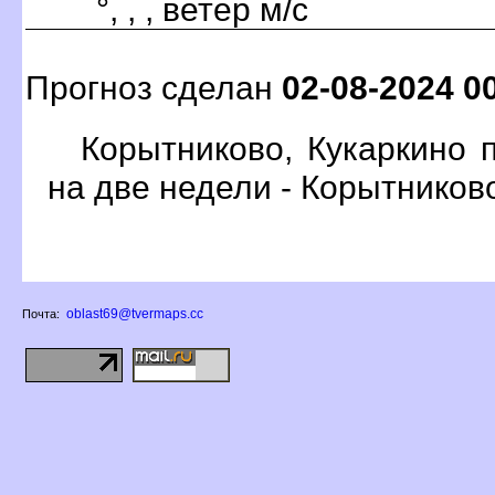
°, , , ветер м/с
Прогноз сделан
02-08-2024 0
Корытниково, Кукаркино 
на две недели - Корытников
oblast69@tvermaps.cc
Почта: