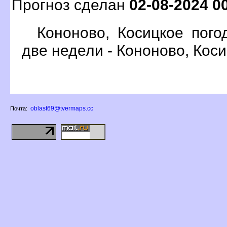
Прогноз сделан
02-08-2024 0
Кононово, Косицкое пого
две недели - Кононово, Кос
oblast69@tvermaps.cc
Почта: