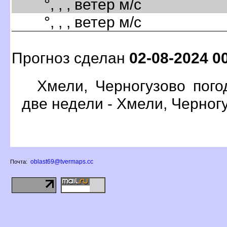
°, , , ветер м/с
°, , , ветер м/с
Прогноз сделан
02-08-2024 0
Хмели, Черногузово пого
две недели - Хмели, Черног
oblast69@tvermaps.cc
Почта: