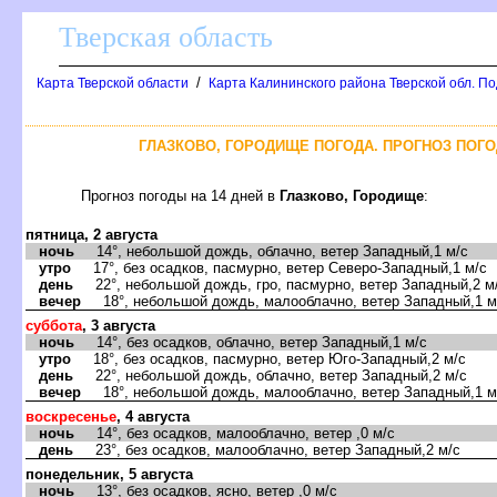
Тверская область
/
Карта Тверской области
Карта Калининского района Тверской обл. П
ГЛАЗКОВО, ГОРОДИЩЕ ПОГОДА. ПРОГНОЗ ПОГО
Прогноз погоды на 14 дней в
Глазково, Городище
:
пятница, 2 августа
ночь
14°, небольшой дождь, облачно, ветер Западный,1 м/с
утро
17°, без осадков, пасмурно, ветер Северо-Западный,1 м/с
день
22°, небольшой дождь, гро, пасмурно, ветер Западный,2 м
вечер
18°, небольшой дождь, малооблачно, ветер Западный,1 м
суббота
, 3 августа
ночь
14°, без осадков, облачно, ветер Западный,1 м/с
утро
18°, без осадков, пасмурно, ветер Юго-Западный,2 м/с
день
22°, небольшой дождь, облачно, ветер Западный,2 м/с
вечер
18°, небольшой дождь, малооблачно, ветер Западный,1 м
воскресенье
, 4 августа
ночь
14°, без осадков, малооблачно, ветер ,0 м/с
день
23°, без осадков, малооблачно, ветер Западный,2 м/с
понедельник, 5 августа
ночь
13°, без осадков, ясно, ветер ,0 м/с