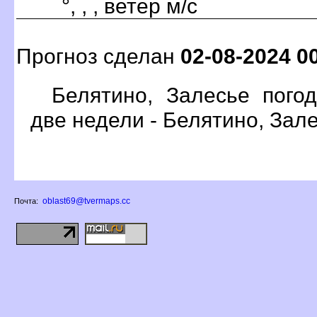
°, , , ветер м/с
Прогноз сделан
02-08-2024 0
Белятино, Залесье пого
две недели - Белятино, Зал
oblast69@tvermaps.cc
Почта: