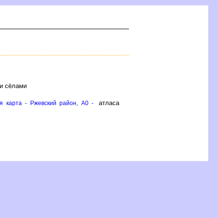
 и сёлами
атласа
я карта - Ржевский район, A0 -