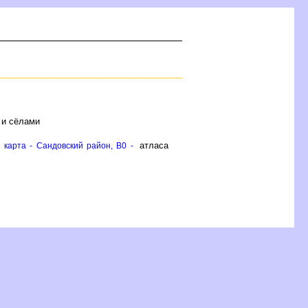
 и сёлами
атласа
 карта - Сандовский район, B0 -