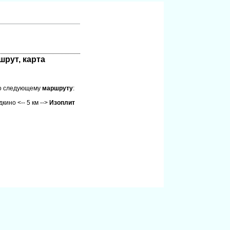
шрут, карта
по следующему
маршруту
:
дкино <-- 5 км -->
Изоплит