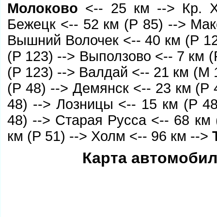
Молоково
<-- 25 км --> Кр. Х
Бежецк <-- 52 км (Р 85) --> Мак
Вышний Волочек
<-- 40 км (Р 1
(Р 123) --> Выползово <-- 7 км (
(Р 123) --> Валдай <-- 21 км (М
(Р 48) --> Демянск <-- 23 км (Р 
48) --> Лозницы <-- 15 км (Р 48
48) --> Старая Русса <-- 68 км 
км (Р 51) --> Холм <-- 96 км -->
Карта автомобил