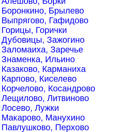
Алешово, Борки
Боронкино, Брылево
Выпрягово, Гафидово
Горицы, Горички
Дубовицы, Зажогино
Заломаиха, Заречье
Знаменка, Ильино
Казаково, Карманиха
Карпово, Киселево
Корчелово, Косандрово
Лещилово, Литвиново
Лосево, Лужки
Макарово, Манухино
Павлушково, Перхово