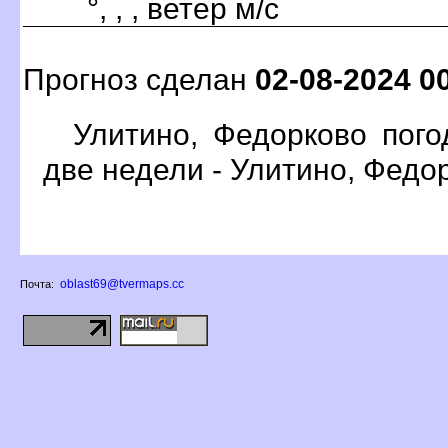
°, , , ветер м/с
Прогноз сделан
02-08-2024 0
Улитино, Федорково пого
две недели - Улитино, Федо
oblast69@tvermaps.cc
Почта: