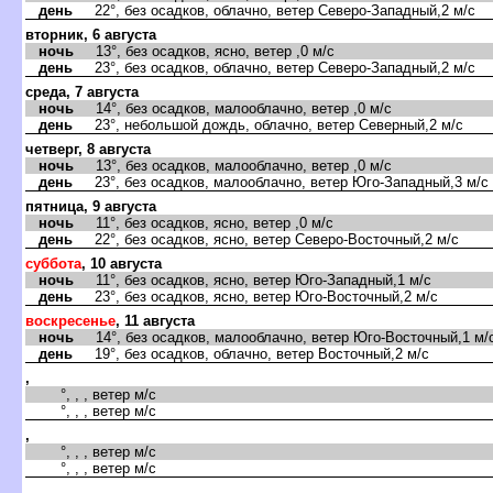
день
22°, без осадков, облачно, ветер Северо-Западный,2 м/с
вторник, 6 августа
ночь
13°, без осадков, ясно, ветер ,0 м/с
день
23°, без осадков, облачно, ветер Северо-Западный,2 м/с
среда, 7 августа
ночь
14°, без осадков, малооблачно, ветер ,0 м/с
день
23°, небольшой дождь, облачно, ветер Северный,2 м/с
четверг, 8 августа
ночь
13°, без осадков, малооблачно, ветер ,0 м/с
день
23°, без осадков, малооблачно, ветер Юго-Западный,3 м/с
пятница, 9 августа
ночь
11°, без осадков, ясно, ветер ,0 м/с
день
22°, без осадков, ясно, ветер Северо-Восточный,2 м/с
суббота
, 10 августа
ночь
11°, без осадков, ясно, ветер Юго-Западный,1 м/с
день
23°, без осадков, ясно, ветер Юго-Восточный,2 м/с
воскресенье
, 11 августа
ночь
14°, без осадков, малооблачно, ветер Юго-Восточный,1 м/
день
19°, без осадков, облачно, ветер Восточный,2 м/с
,
°, , , ветер м/с
°, , , ветер м/с
,
°, , , ветер м/с
°, , , ветер м/с
,