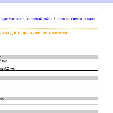
/
 Подробная карта - Старицкий район
Шилово, Якимово на карте
Ы НА ДВЕ НЕДЕЛИ - ШИЛОВО, ЯКИМОВО
с
2 м/с
ный,2 м/с
м/с