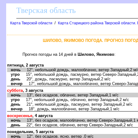
Тверская область
/
Карта Тверской области
Карта Старицкого района Тверской области.
ШИЛОВО, ЯКИМОВО ПОГОДА. ПРОГНОЗ ПОГОД
Прогноз погоды на 14 дней в
Шилово, Якимово
:
пятница, 2 августа
ночь
12°, небольшой дождь, малооблачно, ветер Западный,2 м/
утро
15°, небольшой дождь, пасмурно, ветер Северо-Западный,
день
20°, дождь, пасмурно, ветер Западный,2 м/с
вечер
17°, небольшой дождь, малооблачно, ветер Северо-Запад
суббота
, 3 августа
ночь
13°, без осадков, облачно, ветер Западный,1 м/с
утро
17°, небольшой дождь, облачно, ветер Западный,2 м/с
день
21°, небольшой дождь, пасмурно, ветер Западный,2 м/с
вечер
18°, дождь, малооблачно, ветер Западный,1 м/с
воскресенье
, 4 августа
ночь
13°, без осадков, малооблачно, ветер Северо-Западный,1 
день
22°, без осадков, облачно, ветер Северо-Западный,2 м/с
понедельник, 5 августа
ночь
12°, без осадков, ясно, ветер ,0 м/с