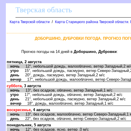
Тверская область
/
Карта Тверской области
Карта Старицкого района Тверской области.
ДОБОРШИНО, ДУБРОВКИ ПОГОДА. ПРОГНОЗ ПОГ
Прогноз погоды на 14 дней в
Доборшино, Дубровки
:
пятница, 2 августа
ночь
12°, небольшой дождь, малооблачно, ветер Западный,2 м/
утро
15°, небольшой дождь, пасмурно, ветер Северо-Западный,
день
20°, дождь, пасмурно, ветер Западный,2 м/с
вечер
17°, небольшой дождь, малооблачно, ветер Северо-Запад
суббота
, 3 августа
ночь
13°, без осадков, облачно, ветер Западный,1 м/с
утро
17°, небольшой дождь, облачно, ветер Западный,2 м/с
день
21°, небольшой дождь, пасмурно, ветер Западный,2 м/с
вечер
18°, дождь, малооблачно, ветер Западный,1 м/с
воскресенье
, 4 августа
ночь
13°, без осадков, малооблачно, ветер Северо-Западный,1 
день
22°, без осадков, облачно, ветер Северо-Западный,2 м/с
понедельник, 5 августа
ночь
12°, без осадков, ясно, ветер ,0 м/с