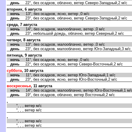
день
22°, без осадков, облачно, ветер Северо-Западный,2 м/с
вторник, 6 августа
ночь
13°, без осадков, ясно, ветер ,0 м/с
день
23°, без осадков, облачно, ветер Северо-Западный,2 м/с
среда, 7 августа
ночь
14°, без осадков, малооблачно, ветер ,0 м/с
день
23°, небольшой дождь, облачно, ветер Северный,2 м/с
четверг, 8 августа
ночь
13°, без осадков, малооблачно, ветер ,0 м/с
день
23°, без осадков, малооблачно, ветер Юго-Западный,3 м/с
пятница, 9 августа
ночь
11°, без осадков, ясно, ветер ,0 м/с
день
22°, без осадков, ясно, ветер Северо-Восточный,2 м/с
суббота
, 10 августа
ночь
11°, без осадков, ясно, ветер Юго-Западный,1 м/с
день
23°, без осадков, ясно, ветер Юго-Восточный,2 м/с
воскресенье
, 11 августа
ночь
14°, без осадков, малооблачно, ветер Юго-Восточный,1 м/
день
19°, без осадков, облачно, ветер Восточный,2 м/с
,
°, , , ветер м/с
°, , , ветер м/с
,
°, , , ветер м/с
°, , , ветер м/с
,