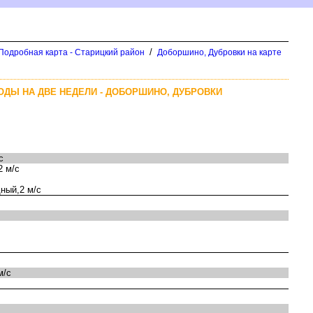
/
 Подробная карта - Старицкий район
Доборшино, Дубровки на карте
ОДЫ НА ДВЕ НЕДЕЛИ - ДОБОРШИНО, ДУБРОВКИ
с
2 м/с
ный,2 м/с
м/с