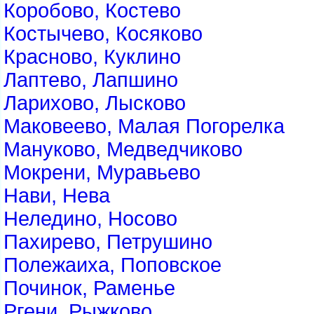
Коробово, Костево
Костычево, Косяково
Красново, Куклино
Лаптево, Лапшино
Ларихово, Лысково
Маковеево, Малая Погорелка
Мануково, Медведчиково
Мокрени, Муравьево
Нави, Нева
Неледино, Носово
Пахирево, Петрушино
Полежаиха, Поповское
Починок, Раменье
Ргени, Рыжково