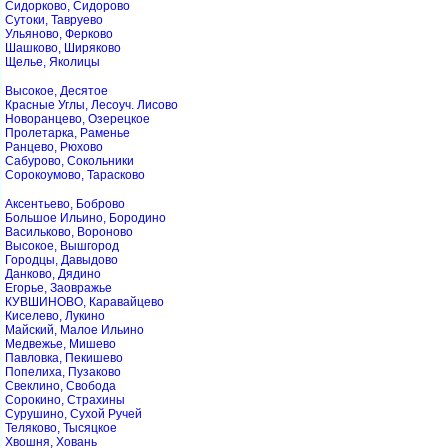
Сидорково, Сидорово
Сутоки, Тавруево
Ульяново, Ферково
Шашково, Ширяково
Щелье, Яколицы
Высокое, Десятое
Красные Углы, Лесоуч. Лисово
Новоранцево, Озерецкое
Пролетарка, Раменье
Ранцево, Рюхово
Сабурово, Сокольники
Сорокоумово, Тарасково
Аксентьево, Боброво
Большое Ильино, Бородино
Васильково, Вороново
Высокое, Вышгород
Городцы, Давыдово
Данково, Дядино
Егорье, Заовражье
КУВШИНОВО, Каравайцево
Киселево, Лукино
Майский, Малое Ильино
Медвежье, Мишево
Павловка, Пекишево
Попелиха, Пузаково
Свеклино, Свобода
Сорокино, Страхины
Сурушино, Сухой Ручей
Теляково, Тысяцкое
Хвошня, Ховань