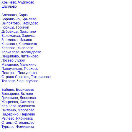
Хрычево, Чудиново
Шаплово
Алешово, Борки
Боронкино, Брылево
Выпрягово, Гафидово
Горицы, Горички
Дубовицы, Зажогино
Заломаиха, Заречье
Знаменка, Ильино
Казаково, Карманиха
Карпово, Киселево
Корчелово, Косандрово
Лещилово, Литвиново
Лосево, Лужки
Макарово, Манухино
Павлушково, Перхово
Пестово, Пестуновка
Страна Советов, Татариново
Теплово, Черногубово
Бабино, Борисцево
Бошарово, Быково
Гришкино, Денесиха
Жагреево, Киселево
Коршево, Купишиха
Лыткино, Морозово
Падерино, Перлево
Рылево, Рябиниха
Станы, Степанково
Турково, Фомишиха