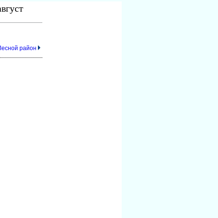
август
 Лесной район