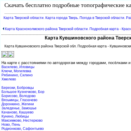
Скачать бесплатно подробные топографические ка
Карта Тверской области. Карта города Тверь. Погода в Тверской области. Р
Карта Краснохолмского района Тверской области. Подробная карта - Кра
Карта Кувшиновского района Тверск
Карта Кувшиновского района Тверской обл. Подробная карта - Кувшиновск
На карте с расстояниями по автодорогам между городами, посёлками и
Василево, Иловицы
Ключи, Могилевка
Рябинино, Силино
Хмелево
Березки, Бобровцы
Большое Кузнечково, Бор
Борисово, Володово
Вязьмицы, Глазачево
Доронкино, Жегини
Заледенье, Замошье
Качаново, Кашуево
Кунино, Любицы
Максимково, Нестерково
Ново, Пень
Родионково, Сафонтьево